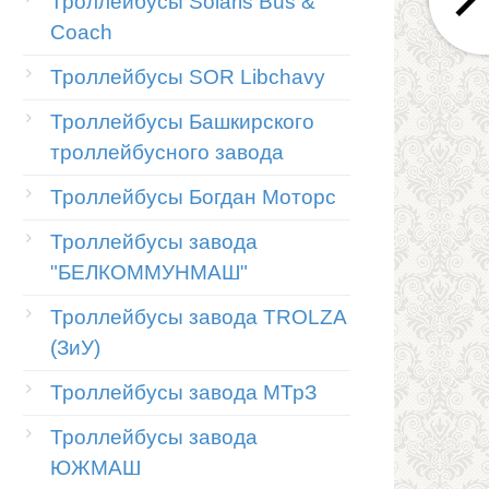
Троллейбусы Solaris Bus &
Coach
Троллейбусы SOR Libchavy
Троллейбусы Башкирского
троллейбусного завода
Троллейбусы Богдан Моторс
Троллейбусы завода
"БЕЛКОММУНМАШ"
Троллейбусы завода TROLZA
(ЗиУ)
Троллейбусы завода МТрЗ
Троллейбусы завода
ЮЖМАШ