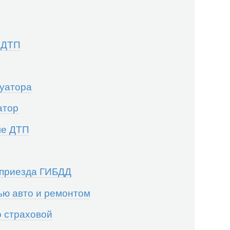
е ДТП
уатора
атор
ле ДТП
 приезда ГИБДД
ью авто и ремонтом
о страховой