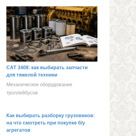
CAT 3408: как выбирать запчасти
для тяжелой техники
Механическое оборудование
троллейбусов
Как выбирать разборку грузовиков:
на что смотреть при покупке б/у
агрегатов