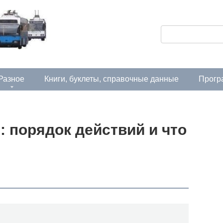
П
о
и
с
Разное
Книги, буклеты, справочные данные
Прогр
к
:
: порядок действий и что