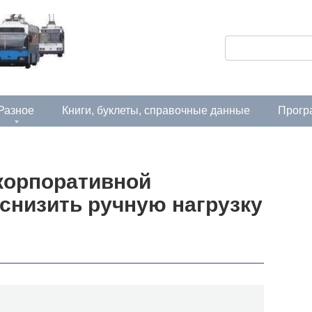
П
о
и
с
Разное
Книги, буклеты, справочные данные
Прогр
к
:
 корпоративной
 снизить ручную нагрузку