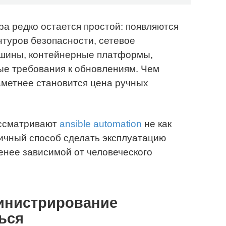
а редко остается простой: появляются
нтуров безопасности, сетевое
ашины, контейнерные платформы,
ые требования к обновлениям. Чем
аметнее становится цена ручных
ассматривают
ansible automation
не как
тичный способ сделать эксплуатацию
енее зависимой от человеческого
инистрирование
ься