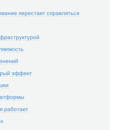
вание перестает справляться
нфраструктурой
ляемость
менений
трый эффект
ешки
платформы
ия работает
та