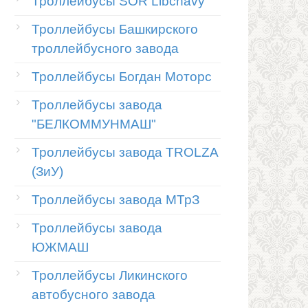
Троллейбусы SOR Libchavy
Троллейбусы Башкирского
троллейбусного завода
Троллейбусы Богдан Моторс
Троллейбусы завода
"БЕЛКОММУНМАШ"
Троллейбусы завода TROLZA
(ЗиУ)
Троллейбусы завода МТрЗ
Троллейбусы завода
ЮЖМАШ
Троллейбусы Ликинского
автобусного завода