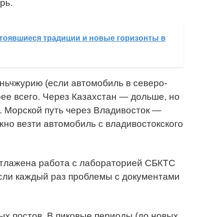
рь.
тоявшиеся традиции и новые горизонты в
ньчжурию (если автомобиль в северо-
ее всего. Через Казахстан — дольше, но
. Морской путь через Владивосток —
жно везти автомобиль с владивостокского
отлажена работа с лабораторией СБКТС
сли каждый раз проблемы с документами
х постов. В пиковые периоды (до новых