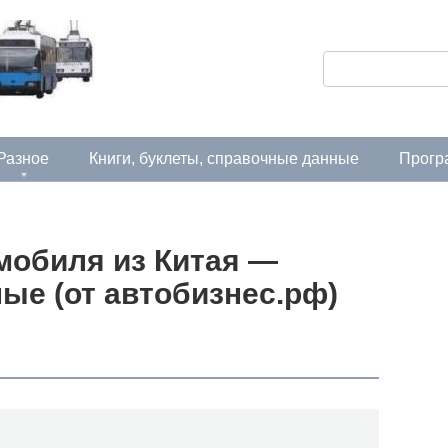
П
о
и
с
Разное
Книги, буклеты, справочные данные
Прогр
к
:
мобиля из Китая —
ые (от автобизнес.рф)