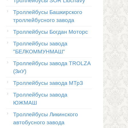
Троллейбусы SOR Libchavy
Троллейбусы Башкирского
троллейбусного завода
Троллейбусы Богдан Моторс
Троллейбусы завода
"БЕЛКОММУНМАШ"
Троллейбусы завода TROLZA
(ЗиУ)
Троллейбусы завода МТрЗ
Троллейбусы завода
ЮЖМАШ
Троллейбусы Ликинского
автобусного завода