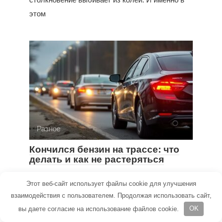
этом
Разное
Кончился бензин на трассе: что
делать и как не растеряться
Стрелка топлива давно мигала, но ехал и
Этот веб-сайт использует файлы cookie для улучшения
думал «доеду до следующей». Не доехал.
взаимодействия с пользователем. Продолжая использовать сайт,
Машина
вы даете согласие на использование файлов cookie.
OK