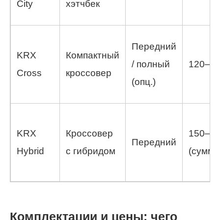
City
хэтчбек
Передний
KRX
Компактный
/ полный
120–18
Cross
кроссовер
(опц.)
KRX
Кроссовер
150–20
Передний
Hybrid
с гибридом
(сумма
Комплектации и цены: чего