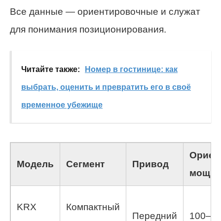
Все данные — ориентировочные и служат
для понимания позиционирования.
Читайте также:
Номер в гостинице: как
выбрать, оценить и превратить его в своё
временное убежище
Ориен
Модель
Сегмент
Привод
мощно
KRX
Компактный
Передний
100–13