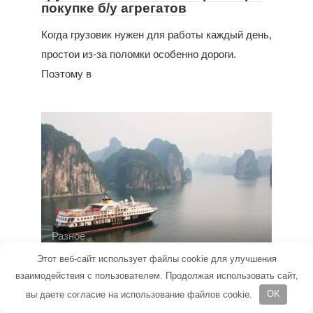
покупке б/у агрегатов
Когда грузовик нужен для работы каждый день,
простои из-за поломки особенно дороги.
Поэтому в
Разное
Этот веб-сайт использует файлы cookie для улучшения
Круизы по Китаю: как выбрать
взаимодействия с пользователем. Продолжая использовать сайт,
маршрут, что посмотреть и о чем
не забыть
вы даете согласие на использование файлов cookie.
OK