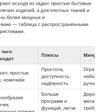
ают исходя из задач: простые бытовые
лёгких изделий, а для плотных тканей и
ны более мощные и
Ниже — таблица с распространёнными
ристиками.
 чего
Плюсы
Минусы
ходит
Простота,
Ограниченн
онт, простые
доступность,
набор строч
, новичкам
надёжность
ручная регу
Больше
Дороже
нообразие
программ и
механически
очек,
функций, легче
требует
уратная отделка