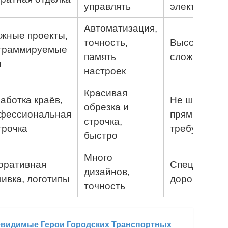
управлять
электропита
Автоматизация,
жные проекты,
точность,
Высокая цен
граммируемые
память
сложнее ре
ы
настроек
Красивая
аботка краёв,
Не шьёт об
обрезка и
фессиональная
прямым шво
строчка,
трочка
требует нав
быстро
Много
оративная
Специализи
дизайнов,
ивка, логотипы
дорогая
точность
евидимые Герои Городских Транспортных