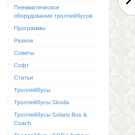
ния
Пневматическое
оборудование троллейбусов
а,
Программы
монт
Разное
Советы
ычным
Софт
м,
ыков
Статьи
Троллейбусы
рована,
Троллейбусы Skoda
Троллейбусы Solaris Bus &
Coach