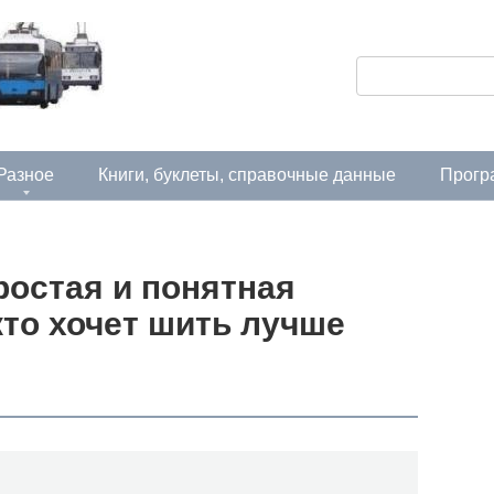
П
о
и
с
Разное
Книги, буклеты, справочные данные
Прогр
к
:
остая и понятная
кто хочет шить лучше