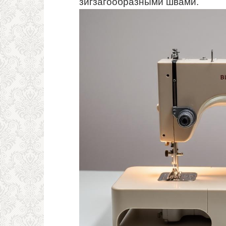
зигзагообразными швами.