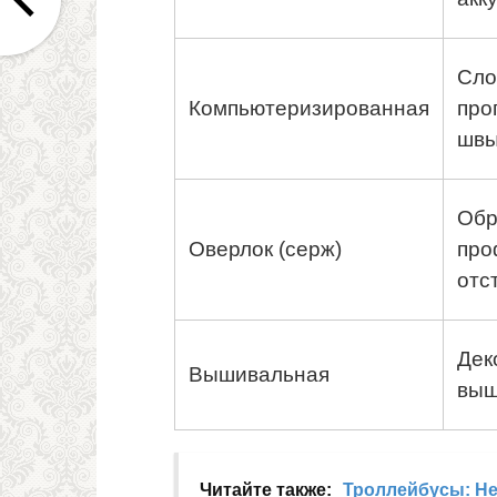
Сло
Компьютеризированная
про
шв
Обр
Оверлок (серж)
про
отс
Дек
Вышивальная
выш
Читайте также:
Троллейбусы: Н