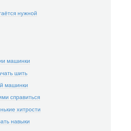
таётся нужной
ии машинки
ачать шить
ой машинки
ими справиться
нькие хитрости
вать навыки