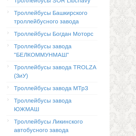
Троллейбусы SOR Libchavy
Троллейбусы Башкирского
троллейбусного завода
Троллейбусы Богдан Моторс
Троллейбусы завода
"БЕЛКОММУНМАШ"
Троллейбусы завода TROLZA
(ЗиУ)
Троллейбусы завода МТрЗ
Троллейбусы завода
ЮЖМАШ
Троллейбусы Ликинского
автобусного завода