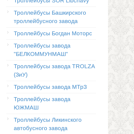
Троллейбусы SOR Libchavy
Троллейбусы Башкирского
троллейбусного завода
Троллейбусы Богдан Моторс
Троллейбусы завода
"БЕЛКОММУНМАШ"
Троллейбусы завода TROLZA
(ЗиУ)
Троллейбусы завода МТрЗ
Троллейбусы завода
ЮЖМАШ
Троллейбусы Ликинского
автобусного завода