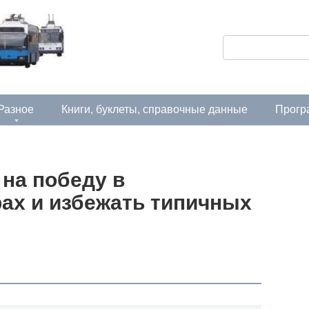
П
о
и
с
Разное
Книги, буклеты, справочные данные
Прогр
к
:
на победу в
ах и избежать типичных