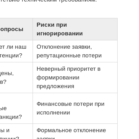
Риски при
вопросы
игнорировании
ет ли наш
Отклонение заявки,
етенции?
репутационные потери
Неверный приоритет в
цены,
формировании
ов?
предложения
Финансовые потери при
ые
исполнении
анкции?
ы и
Формальное отклонение
аличии?
заявки