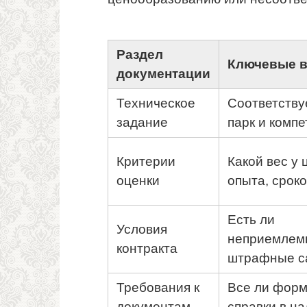
Раздел
Ключевые 
документации
Техническое
Соответству
задание
парк и комп
Критерии
Какой вес у 
оценки
опыта, срок
Есть ли
Условия
неприемлем
контракта
штрафные с
Требования к
Все ли форм
документам
справки в н